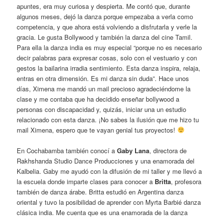
apuntes, era muy curiosa y despierta. Me contó que, durante
algunos meses, dejó la danza porque empezaba a verla como
competencia, y que ahora está volviendo a disfrutarla y verle la
gracia. Le gusta Bollywood y también la danza del cine Tamil.
Para ella la danza india es muy especial “porque no es necesario
decir palabras para expresar cosas, solo con el vestuario y con
gestos la bailarina irradia sentimiento. Esta danza inspira, relaja,
entras en otra dimensión. Es mi danza sin duda”. Hace unos
días, Ximena me mandó un mail precioso agradeciéndome la
clase y me contaba que ha decidido enseñar bollywood a
personas con discapacidad y, quizás, iniciar una un estudio
relacionado con esta danza. ¡No sabes la ilusión que me hizo tu
mail Ximena, espero que te vayan genial tus proyectos!
En Cochabamba también conocí a
Gaby Lana
, directora de
Rakhshanda Studio Dance Producciones y una enamorada del
Kalbelia. Gaby me ayudó con la difusión de mi taller y me llevó a
la escuela donde imparte clases para conocer a
Britta
, profesora
también de danza árabe. Britta estudió en Argentina danza
oriental y tuvo la posibilidad de aprender con Myrta Barbié danza
clásica india. Me cuenta que es una enamorada de la danza