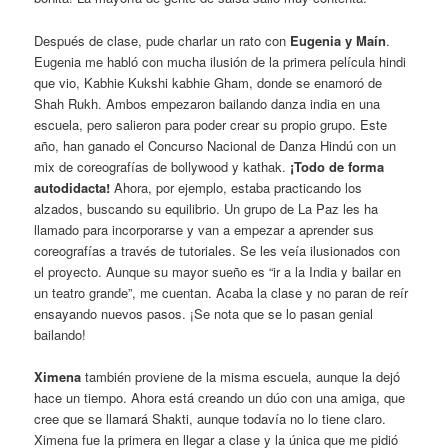
Después de clase, pude charlar un rato con
Eugenia y Maín
.
Eugenia me habló con mucha ilusión de la primera película hindi
que vio, Kabhie Kukshi kabhie Gham, donde se enamoró de
Shah Rukh. Ambos empezaron bailando danza india en una
escuela, pero salieron para poder crear su propio grupo. Este
año, han ganado el Concurso Nacional de Danza Hindú con un
mix de coreografías de bollywood y kathak.
¡Todo de forma
autodidacta!
Ahora, por ejemplo, estaba practicando los
alzados, buscando su equilibrio. Un grupo de La Paz les ha
llamado para incorporarse y van a empezar a aprender sus
coreografías a través de tutoriales. Se les veía ilusionados con
el proyecto. Aunque su mayor sueño es “ir a la India y bailar en
un teatro grande”, me cuentan. Acaba la clase y no paran de reír
ensayando nuevos pasos. ¡Se nota que se lo pasan genial
bailando!
Ximena
también proviene de la misma escuela, aunque la dejó
hace un tiempo. Ahora está creando un dúo con una amiga, que
cree que se llamará Shakti, aunque todavía no lo tiene claro.
Ximena fue la primera en llegar a clase y la única que me pidió