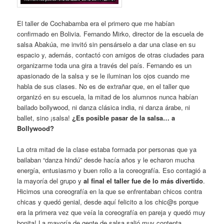
El taller de Cochabamba era el primero que me habían
confirmado en Bolivia. Fernando Mirko, director de la escuela de
salsa Abakúa, me invitó sin pensárselo a dar una clase en su
espacio y, además, contactó con amigos de otras ciudades para
organizarme toda una gira a través del país. Fernando es un
apasionado de la salsa y se le iluminan los ojos cuando me
habla de sus clases. No es de extrañar que, en el taller que
organizó en su escuela, la mitad de los alumnos nunca habían
bailado bollywood, ni danza clásica india, ni danza árabe, ni
ballet, sino ¡salsa!
¿Es posible pasar de la salsa… a
Bollywood?
La otra mitad de la clase estaba formada por personas que ya
bailaban “danza hindú” desde hacía años y le echaron mucha
energía, entusiasmo y buen rollo a la coreografía. Eso contagió a
la mayoría del grupo y
al final el taller fue de lo más divertido
.
Hicimos una coreografía en la que se enfrentaban chicos contra
chicas y quedó genial, desde aquí felicito a los chic@s porque
era la primera vez que veía la coreografía en pareja y quedó muy
bonita! La mayoría de gente de salsa salió muy contenta.